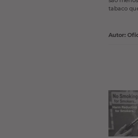
são menos 
tabaco que
Autor: Ofi