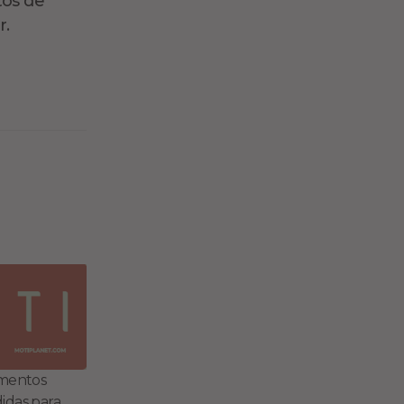
tos de
r.
mentos
das para