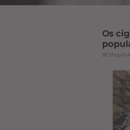
Os cig
popul
BY Shopify 