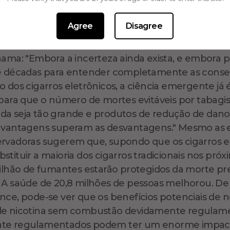
mentação razoável, os cigarros eletrônicos terão
Agree
Disagree
o mundo
hama: "Embora a incerteza ainda exista, e embora
de décadas para entender completamente as conse
o dos cigarros eletrônicos, a ciência emergente já é
 para que o número de mortes evitáveis por tabag
a seja tão grande e produtos de redução de dano
 vantagens superam as desvantagens." Mesmo as e
rvadoras sugerem que, supondo que os cigarros e
stituir a maioria dos cigarros tradicionais nos pró
milhão de fumantes estarão protegidos da morte p
 A saúde de 20,8 milhões de pessoas melhorou. De
nce, pode-se ver que os benefícios potenciais de 
de nicotina sem combustão devidamente regulam
te regulamentados podem ter um enorme impac