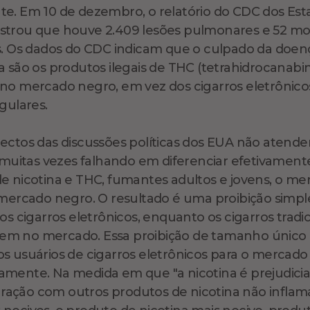
e. Em 10 de dezembro, o relatório do CDC dos Est
strou que houve 2.409 lesões pulmonares e 52 m
s. Os dados do CDC indicam que o culpado da doen
a são os produtos ilegais de THC (tetrahidrocanabin
no mercado negro, em vez dos cigarros eletrônico
gulares.
ectos das discussões políticas dos EUA não atend
, muitas vezes falhando em diferenciar efetivament
e nicotina e THC, fumantes adultos e jovens, o me
 mercado negro. O resultado é uma proibição simpl
os cigarros eletrônicos, enquanto os cigarros tradic
m no mercado. Essa proibição de tamanho único
s usuários de cigarros eletrônicos para o mercad
mente. Na medida em que "a nicotina é prejudicial
ção com outros produtos de nicotina não inflam