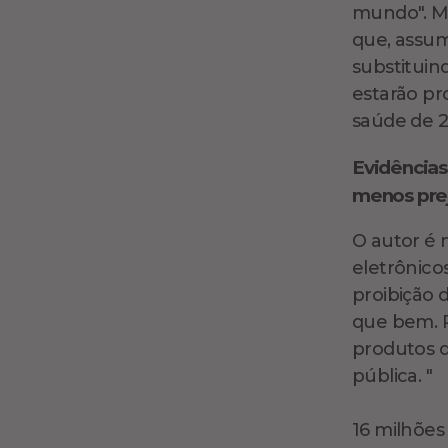
mundo". M
que, assum
substituind
estarão pr
saúde de 2
Evidências
menos preju
O autor é 
eletrônico
proibição 
que bem. P
produtos d
pública. "
16 milhões