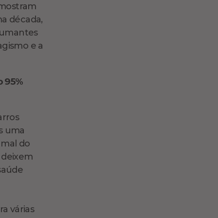
 mostram
ma década,
e fumantes
agismo e a
ão 95%
arros
as uma
 mal do
a deixem
 saúde
a várias