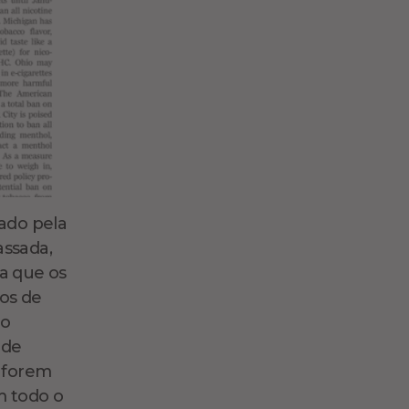
cado pela
assada,
a que os
tos de
ão
 de
 forem
 todo o