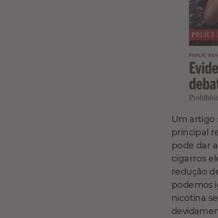
Um artigo 
principal 
pode dar a
cigarros e
redução de
podemos ig
nicotina 
devidamen