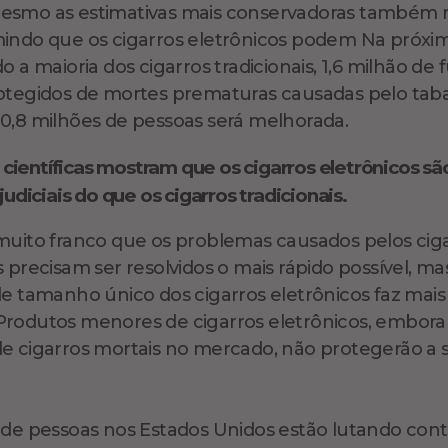
esmo as estimativas mais conservadoras também
indo que os cigarros eletrônicos podem Na próxi
o a maioria dos cigarros tradicionais, 1,6 milhão d
otegidos de mortes prematuras causadas pelo tab
0,8 milhões de pessoas será melhorada.
 científicas mostram que os cigarros eletrônicos s
diciais do que os cigarros tradicionais.
muito franco que os problemas causados pelos cig
s precisam ser resolvidos o mais rápido possível, m
de tamanho único dos cigarros eletrônicos faz mais
rodutos menores de cigarros eletrônicos, embor
e cigarros mortais no mercado, não protegerão a
 de pessoas nos Estados Unidos estão lutando contr