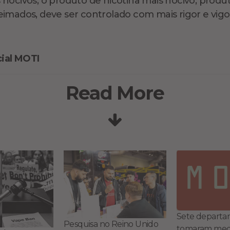
nocivos, o produto de nicotina mais nocivo, produ
imados, deve ser controlado com mais rigor e vigo
cial MOTI
Read More
Sete departa
Pesquisa no Reino Unido
tomaram medi