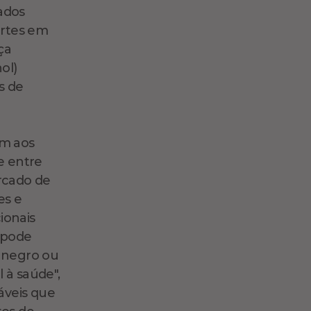
ados
ortes em
ça
ol)
s de
em aos
e entre
rcado de
es e
ionais
 pode
o negro ou
 à saúde",
áveis que