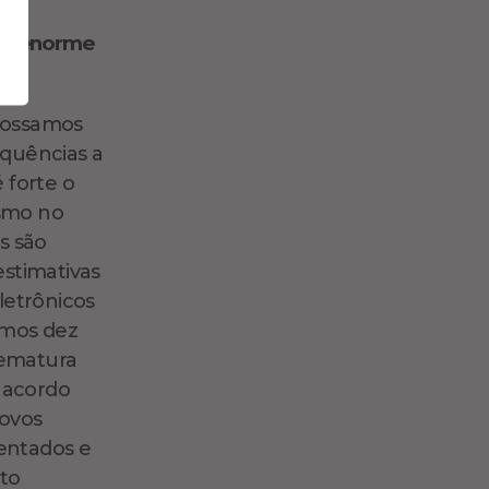
 um enorme
 possamos
quências a
 forte o
ismo no
s são
stimativas
letrônicos
ximos dez
rematura
 acordo
novos
entados e
to