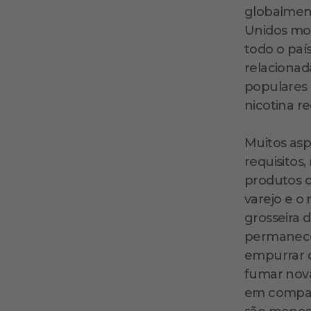
globalment
Unidos mo
todo o paí
relacionad
populares 
nicotina re
Muitos asp
requisitos
produtos d
varejo e o
grosseira d
permanece
empurrar o
fumar nova
em compara