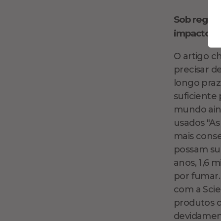
Sob regula
impacto n
O artigo c
precisar 
longo praz
suficiente
mundo aind
usados "As
mais conse
possam sub
anos, 1,6 
por fumar.
com a Scie
produtos 
devidamen