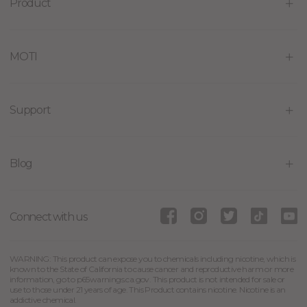
Product
MOTI
Support
Blog
Connect with us
WARNING: This product can expose you to chemicals including nicotine, which is
known to the State of California to cause cancer and reproductive harm or more
information, go to p65warnings.ca.gov. This product is not intended for sale or
use to those under 21 years of age. This Product contains nicotine. Nicotine is an
addictive chemical.