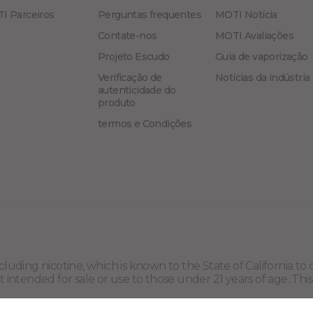
I Parceiros
Perguntas frequentes
MOTI Notícia
Contate-nos
MOTI Avaliações
Projeto Escudo
Guia de vaporização
Verificação de
Notícias da indústria
autenticidade do
produto
termos e Condições
uding nicotine, which is known to the State of California t
 intended for sale or use to those under 21 years of age. This