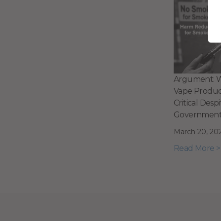
Argument: W
Vape Produc
Critical Despi
Government
March 20, 20
Read More >