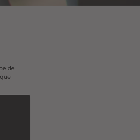
ape de
 que