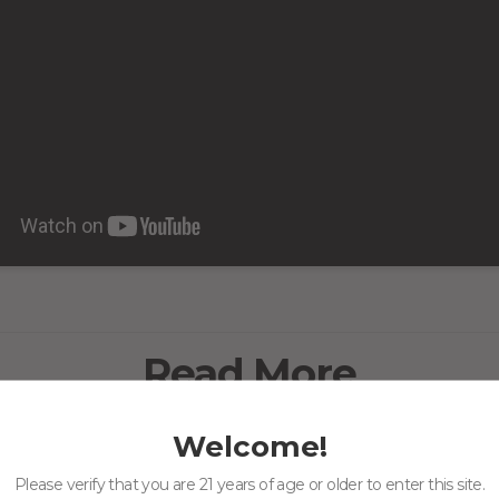
Read More
Welcome!
Please verify that you are 21 years of age or older to enter this site.