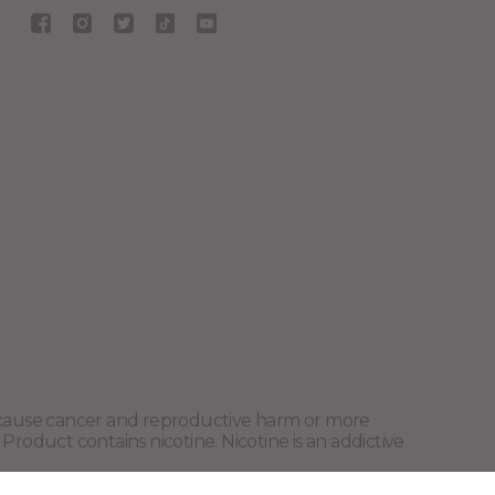
o cause cancer and reproductive harm or more
 Product contains nicotine. Nicotine is an addictive