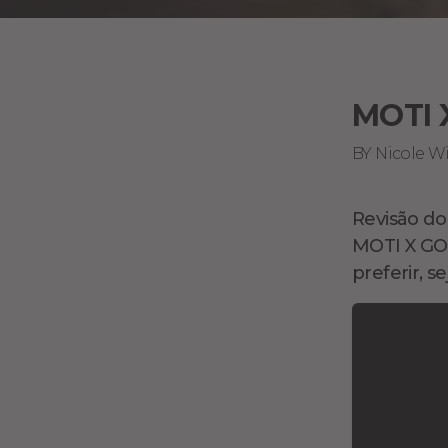
MOTI 
BY Nicole W
Revisão do
MOTI X GO,
preferir, 