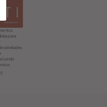
mentos
das para
r
de atividades
e
incluindo
ônicos
23