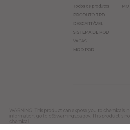
Todos os produtos
MOT
PRODUTO TPD
DESCARTÁVEL
SISTEMA DE POD
VAGAS
MOD POD
WARNING: This product can expose you to chemicals incl
information, go to p65warnings.ca.gov. This product is not
chemical.