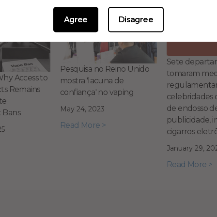
Agree
Disagree
Sete departa
Pesquisa no Reino Unido
tomaram medi
hy Access to
mostra 'lacuna de
regulamenta
ts Remains
confiança' no vaping
celebridades 
te
de endosso d
May 24, 2023
 Bans
publicidade, 
Read More >
25
cigarros eletr
January 29, 20
Read More >